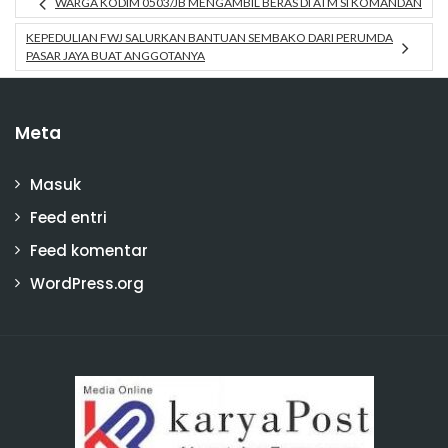
WARGA KODIM 0503/JB MENGAMBIL BERAS DI ATM SI KOMANDAN
KEPEDULIAN FWJ SALURKAN BANTUAN SEMBAKO DARI PERUMDA
PASAR JAYA BUAT ANGGOTANYA
Meta
Masuk
Feed entri
Feed komentar
WordPress.org