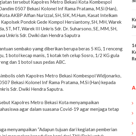
S
giatan tersebut Kapolres Metro Bekasi Kota Kombespol
, Dandim 0507 Bekasi Kolonel Inf Rama Pratama, M.Si (Han),
Kota AKBP Alfian Nurizzal, SH, SIK, M.Hum, Kasat Intelkam
K
, Kapolsek Pondok Gede Kompol Hersiantony, SH, MH, Warek
J
nda, ST, MT, Warek III Unkris Sdr. Dr. Suharsono, SE, MM, SH,
a Unkris Sdr. Dwiki dan Hendra Saputra
1
bantuan sembako yamg diberikan berupa beras 5 KG, 1 renceng
K
u, 1 botol kecap manis, 1 kotak teh celup Sosro, 1/2 KG gula
R
goreng dan 1 botol saus pedas ABC.
 simbolis oleh Kapolres Metro Bekasi Kombespol Widjonarko,
 0507 Bekasi Kolonel Inf Rama Pratama, M.Si (Han) kepada
A
kris Sdr. Dwiki Hendra Saputra.
sebut Kapolres Metro Bekasi Kota menyampaikan
ahasiswa agar dalam suasana Covid-19 agar menjaga tetap
ga menyampaikan “Adapun tujuan dari kegiatan pemberian
ini merupakan kepedulian kami dari TNI/Polri untuk