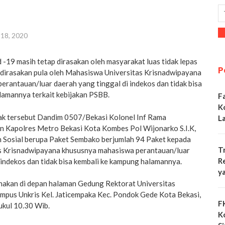
 18, 2020
 -19 masih tetap dirasakan oleh masyarakat luas tidak lepas
P
ini dirasakan pula oleh Mahasiswa Universitas Krisnadwipayana
rantauan/luar daerah yang tinggal di indekos dan tidak bisa
lamannya terkait kebijakan PSBB.
F
K
k tersebut Dandim 0507/Bekasi Kolonel Inf Rama
L
n Kapolres Metro Bekasi Kota Kombes Pol Wijonarko S.I.K,
n Sosial berupa Paket Sembako berjumlah 94 Paket kepada
T
s Krisnadwipayana khususnya mahasiswa perantauan/luar
R
 indekos dan tidak bisa kembali ke kampung halamannya.
y
anakan di depan halaman Gedung Rektorat Universitas
ampus Unkris Kel. Jaticempaka Kec. Pondok Gede Kota Bekasi,
F
ukul 10.30 Wib.
K