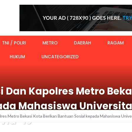
TNI / POLRI
METRO
DAERAH
RAGAM
HUKUM
UNCATEGORIZED
 Dan Kapolres Metro Bekas
ada Mahasiswa Universit
res Metro Bekasi Kota Berikan Bantuan Sosial kepada Mahasiswa Unive
vid-19