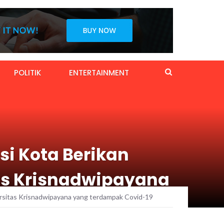
POLITIK
ENTERTAINMENT
i Kota Berikan
as Krisnadwipayana
rsitas Krisnadwipayana yang terdampak Covid-19