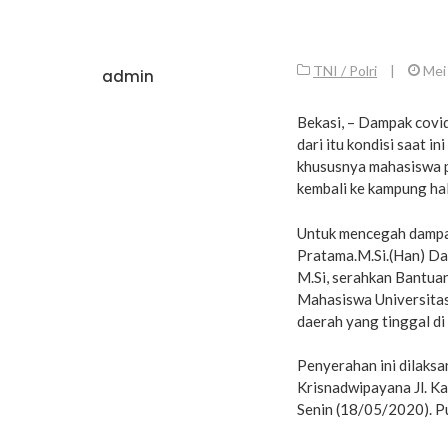
TNI / Polri
|
Mei
admin
Bekasi, – Dampak covid
dari itu kondisi saat 
khususnya mahasiswa pe
kembali ke kampung ha
Untuk mencegah dampa
Pratama.M.Si.(Han) Da
M.Si, serahkan Bantua
Mahasiswa Universita
daerah yang tinggal di
Penyerahan ini dilaks
Krisnadwipayana Jl. K
Senin (18/05/2020). P