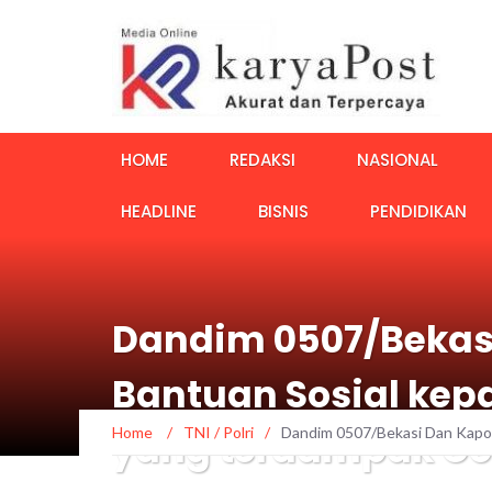
HOME
REDAKSI
NASIONAL
HEADLINE
BISNIS
PENDIDIKAN
Dandim 0507/Bekasi
Bantuan Sosial kep
Home
/
TNI / Polri
/
Dandim 0507/Bekasi Dan Kapol
yang terdampak Co