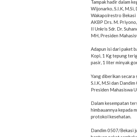
Tampak hadir dalam ke
Wijonarko, S.I.K, M.Si
Wakapolrestro Bekasi 
AKBP Drs. M. Priyono
II Unkris Sdr. Dr. Suha
MH, Presiden Mahasisw
Adapun isi dari paket 
Kopi, 1 Kg tepung terig
pasir, 1 liter minyak 
Yang diberikan secara
S.I.K, M.Si dan Dandim
Presiden Mahasiswa Un
Dalam kesempatan ter
himbauannya kepada m
protokol kesehatan.
Dandim 0507/Bekasi ju
bantuan paket sembako 