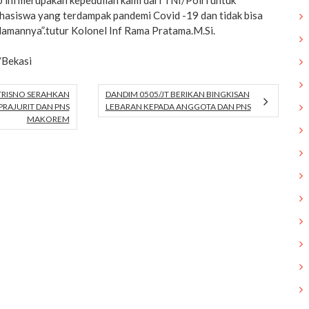
asiswa yang terdampak pandemi Covid -19 dan tidak bisa
lamannya”.tutur Kolonel Inf Rama Pratama.M.Si.
/Bekasi
TRISNO SERAHKAN
DANDIM 0505/JT BERIKAN BINGKISAN
PRAJURIT DAN PNS
LEBARAN KEPADA ANGGOTA DAN PNS
MAKOREM