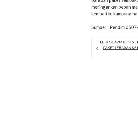
meringankan beban mah
kembali ke kampung ha
Sumber : Pendim 0507
LETKOL ARM BENI SU
PAKET LEBARAN KE 