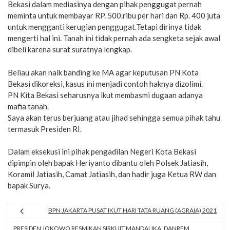
Bekasi dalam mediasinya dengan pihak penggugat pernah
meminta untuk membayar RP. 500.ribu per hari dan Rp. 400 juta
untuk mengganti kerugian penggugat.Tetapi dirinya tidak
mengerti hal ini. Tanah ini tidak pernah ada sengketa sejak awal
dibeli karena surat suratnya lengkap.
Beliau akan naik banding ke MA agar keputusan PN Kota
Bekasi dikoreksi, kasus ini menjadi contoh haknya dizolimi.
PN Kita Bekasi seharusnya ikut membasmi dugaan adanya
mafia tanah.
Saya akan terus berjuang atau jihad sehingga semua pihak tahu
termasuk Presiden RI.
Dalam eksekusi ini pihak pengadilan Negeri Kota Bekasi
dipimpin oleh bapak Heriyanto dibantu oleh Polsek Jatiasih,
Koramil Jatiasih, Camat Jatiasih, dan hadir juga Ketua RW dan
bapak Surya.
BPN JAKARTA PUSAT IKUT HARI TATA RUANG (AGRAIA) 2021
PRESIDEN JOKOWO RESMIKAN SIRKUIT MANDALIKA, DANREM