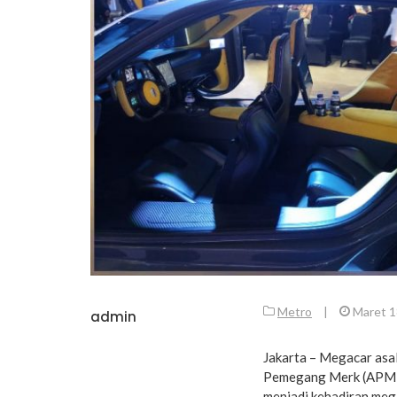
Metro
|
Maret 1
admin
Jakarta – Megacar asa
Pemegang Merk (APM) di
menjadi kehadiran mega