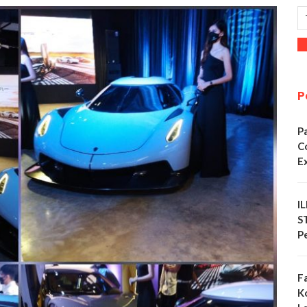
P
P
C
E
I
S
P
F
K