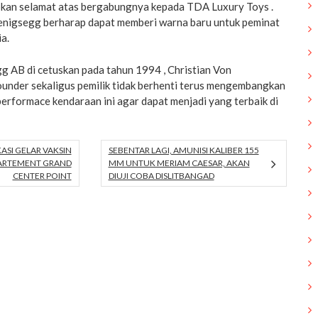
pkan selamat atas bergabungnya kepada TDA Luxury Toys .
enigsegg berharap dapat memberi warna baru untuk peminat
a.
 AB di cetuskan pada tahun 1994 , Christian Von
under sekaligus pemilik tidak berhenti terus mengembangkan
performace kendaraan ini agar dapat menjadi yang terbaik di
ASI GELAR VAKSIN
SEBENTAR LAGI, AMUNISI KALIBER 155
ARTEMENT GRAND
MM UNTUK MERIAM CAESAR, AKAN
CENTER POINT
DIUJI COBA DISLITBANGAD