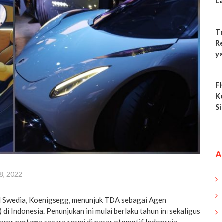
L
T
R
y
F
K
S
A
8, 2022
l Swedia, Koenigsegg, menunjuk TDA sebagai Agen
 Indonesia. Penunjukan ini mulai berlaku tahun ini sekaligus
car pertama secara resmi di pasar otomotif Indonesia.