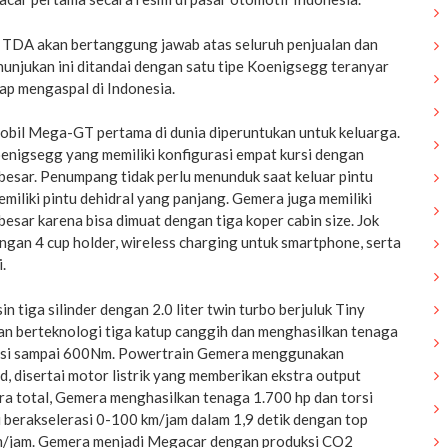
 TDA akan bertanggung jawab atas seluruh penjualan dan
enunjukan ini ditandai dengan satu tipe Koenigsegg teranyar
p mengaspal di Indonesia.
obil Mega-GT pertama di dunia diperuntukan untuk keluarga.
enigsegg yang memiliki konfigurasi empat kursi dengan
besar. Penumpang tidak perlu menunduk saat keluar pintu
iliki pintu dehidral yang panjang. Gemera juga memiliki
besar karena bisa dimuat dengan tiga koper cabin size. Jok
ngan 4 cup holder, wireless charging untuk smartphone, serta
.
tiga silinder dengan 2.0 liter twin turbo berjuluk Tiny
an berteknologi tiga katup canggih dan menghasilkan tenaga
rsi sampai 600Nm. Powertrain Gemera menggunakan
d, disertai motor listrik yang memberikan ekstra output
ra total, Gemera menghasilkan tenaga 1.700 hp dan torsi
berakselerasi 0-100 km/jam dalam 1,9 detik dengan top
km/jam. Gemera menjadi Megacar dengan produksi CO2