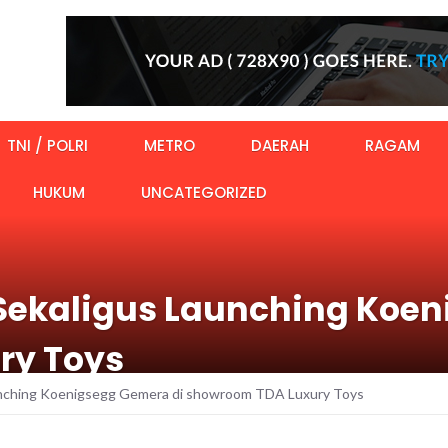
TNI / POLRI
METRO
DAERAH
RAGAM
HUKUM
UNCATEGORIZED
 Sekaligus Launching Koe
ry Toys
unching Koenigsegg Gemera di showroom TDA Luxury Toys