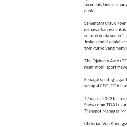
terendah. Gemera hanya
dunia.
Sementara untuk Koeni
menawarkannya untuk p
seluruh dunia sudah “so
Jesko sendiri adalah m
twin-turbo yang menyi
The Djakarta Auto (T
resmi mobil sport mew
Sebagai strategi agar 
sebagai CEO, TDA Lux
17 maret 2022 bertempa
Show room TDA Luxury
Transpot Manager Mr C
Christian Von Koenigs