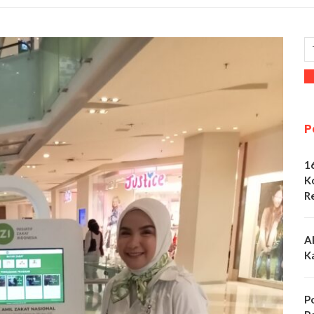
P
1
K
R
A
K
P