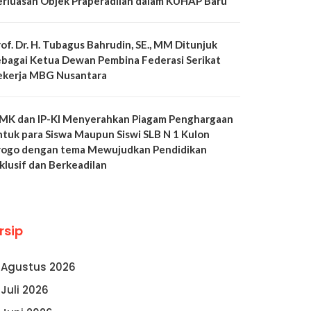
erluasan Objek Praperadilan dalam KUHAP Baru
of. Dr. H. Tubagus Bahrudin, SE., MM Ditunjuk
ebagai Ketua Dewan Pembina Federasi Serikat
ekerja MBG Nusantara
MK dan IP-KI Menyerahkan Piagam Penghargaan
ntuk para Siswa Maupun Siswi SLB N 1 Kulon
rogo dengan tema Mewujudkan Pendidikan
klusif dan Berkeadilan
rsip
Agustus 2026
Juli 2026