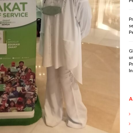
P
Pr
s
P
G
u
P
In
A