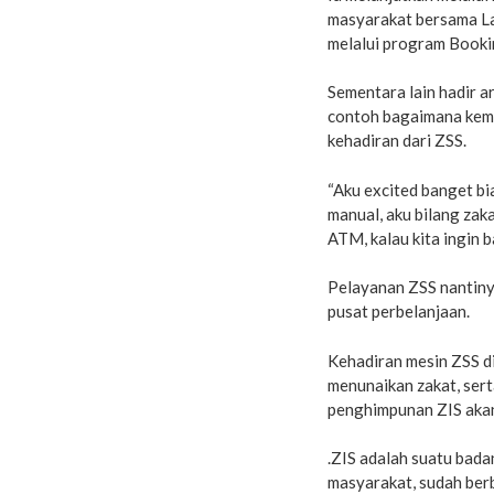
masyarakat bersama L
melalui program Booki
Sementara lain hadir 
contoh bagaimana kemu
kehadiran dari ZSS.
“Aku excited banget bia
manual, aku bilang zak
ATM, kalau kita ingin b
Pelayanan ZSS nantinya
pusat perbelanjaan.
Kehadiran mesin ZSS di
menunaikan zakat, ser
penghimpunan ZIS akan
.ZIS adalah suatu bada
masyarakat, sudah berb