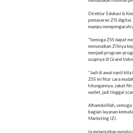
memasukan nominal pe
Direktur Edukasi & Ke
pemasaran ZIS digital,
mampu mempengaruhi pe
“Semoga ZSS dapat men
menunaikan ZISnya kep
menjadi program-progr
ucapnya di Grand Indon
“Jadi di awal nanti kit
ZSS ini fitur cara muda
hitungannya, zakat fitr
wallet, jadi tinggal sc
Alhamdulillah, semoga 
bagian layanan kemudah
Marketing IZI.
Ia melanjutkan melalu