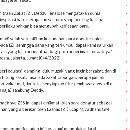
mbayaran zakat.
mitraan Zakat IZI, Deddy Fenalosa mengatakan dunia
 inspirasi baru merupakan sesuatu yang penting karena
rilaku bahkan bisa mengubah kebiasaan baru.
jadi salah satu pilihan kemudahan para donatur dalam
ada IZI, sehingga dana yang terkumpul dapat kami salurkan
am yang bisa bermanfaat bagi para penerima manfaatnya,”
esia, Jakarta, Jumat (8/4/2022).
a beri edukasi, dampingi dulu muzaki yang ingin berzakat, dan di
h hitung zakat, misal ada zakat tabungan, berapa jumlah
ah, zakat mal, dan kita menyiapkan fitur pembayarannya di e-
an saja,” sambung Deddy.
hadirnya ZSS ini dapat dinikmati oleh para donatur sebagai
an yang diberikan oleh Laznas IZI,” ucap M. Ardhani, GM
i momentum Ramadan ini juga kami mengajak seluruh