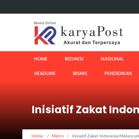
HOME
REDAKSI
NASIONAL
HEADLINE
BISNIS
PENDIDIKAN
Inisiatif Zakat Ind
Home
/
Metro
/
Inisiatif Zakat Indonesia Meluncur