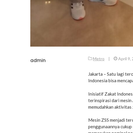
Metro
|
April 9,
admin
Jakarta – Satu lagi te
Indonesia bisa mencapai
Inisiatif Zakat Indone
terinspirasi dari mesi
memudahkan aktivitas z
Mesin ZSS menjadi tero
penggunaannya cukup mu