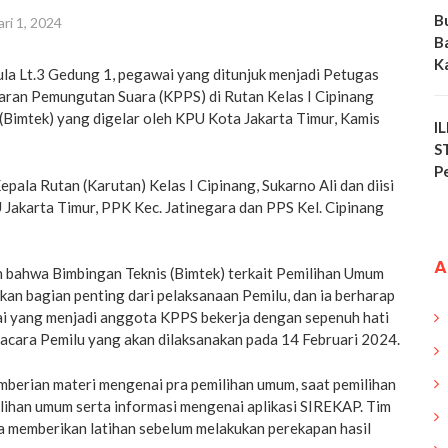
B
ri 1, 2024
B
K
ula Lt.3 Gedung 1, pegawai yang ditunjuk menjadi Petugas
ran Pemungutan Suara (KPPS) di Rutan Kelas I Cipinang
 (Bimtek) yang digelar oleh KPU Kota Jakarta Timur, Kamis
I
S
P
epala Rutan (Karutan) Kelas I Cipinang, Sukarno Ali dan diisi
 Jakarta Timur, PPK Kec. Jatinegara dan PPS Kel. Cipinang
A
bahwa Bimbingan Teknis (Bimtek) terkait Pemilihan Umum
pakan bagian penting dari pelaksanaan Pemilu, dan ia berharap
i yang menjadi anggota KPPS bekerja dengan sepenuh hati
 acara Pemilu yang akan dilaksanakan pada 14 Februari 2024.
mberian materi mengenai pra pemilihan umum, saat pemilihan
lihan umum serta informasi mengenai aplikasi SIREKAP. Tim
a memberikan latihan sebelum melakukan perekapan hasil