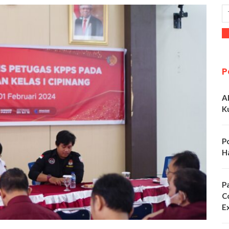
P
A
K
P
H
P
C
E