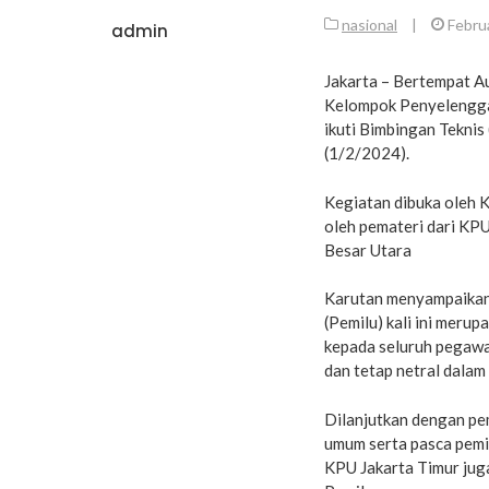
nasional
|
Februa
admin
Jakarta – Bertempat A
Kelompok Penyelengga
ikuti Bimbingan Teknis
(1/2/2024).
Kegiatan dibuka oleh K
oleh pemateri dari KPU
Besar Utara
Karutan menyampaikan 
(Pemilu) kali ini meru
kepada seluruh pegawa
dan tetap netral dalam
Dilanjutkan dengan pe
umum serta pasca pemi
KPU Jakarta Timur jug