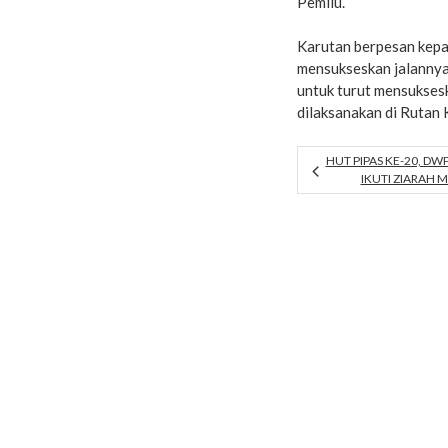
Pemilu.
Karutan berpesan kepa
mensukseskan jalannya 
untuk turut mensukses
dilaksanakan di Rutan K
HUT PIPAS KE-20, DW
IKUTI ZIARAH