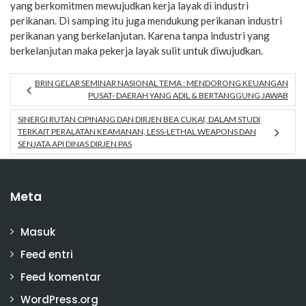
yang berkomitmen mewujudkan kerja layak di industri
perikanan. Di samping itu juga mendukung perikanan industri
perikanan yang berkelanjutan. Karena tanpa industri yang
berkelanjutan maka pekerja layak sulit untuk diwujudkan.
BRIN GELAR SEMINAR NASIONAL TEMA : MENDORONG KEUANGAN
PUSAT- DAERAH YANG ADIL & BERTANGGUNG JAWAB
SINERGI RUTAN CIPINANG DAN DIRJEN BEA CUKAI, DALAM STUDI
TERKAIT PERALATAN KEAMANAN, LESS-LETHAL WEAPONS DAN
SENJATA API DINAS DIRJEN PAS
Meta
Masuk
Feed entri
Feed komentar
WordPress.org